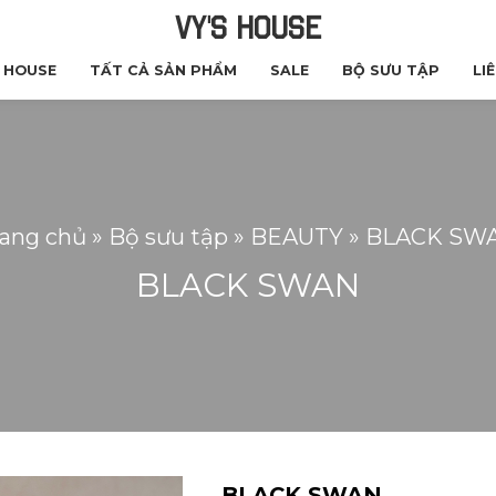
VY'S HOUSE
S HOUSE
TẤT CẢ SẢN PHẨM
SALE
BỘ SƯU TẬP
LI
rang chủ
»
Bộ sưu tập
»
BEAUTY
»
BLACK SW
BLACK SWAN
BLACK SWAN