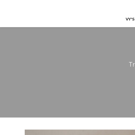
VY'
T