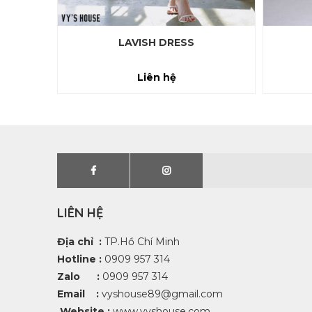
LAVISH DRESS
Liên hệ
LIÊN HỆ
Địa chỉ :
TP.Hồ Chí Minh
Hotline :
0909 957 314
Zalo :
0909 957 314
Email :
vyshouse89@gmail.com
Website :
www.vyshouse.com